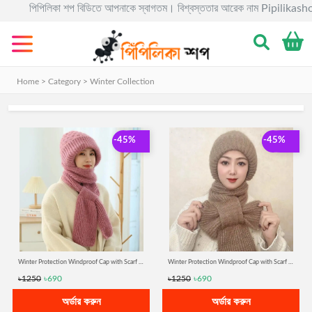
পিপিলিকা শপ বিডিতে আপনাকে স্বাগতম। বিশ্বস্ততার আরেক নাম Pipilikashopbd.co
Categories
Gadgets
Home > Category >
Winter Collection
Electronics
Home
&
-45%
-45%
Living
Kids
&
Toy
Kitchen
&
Winter Protection Windproof Cap with Scarf (pink)
Winter Protection Windproof Cap with Scarf (Dark Gold)
Dining
৳1250
৳690
৳1250
৳690
Bracelete
অর্ডার করুন
অর্ডার করুন