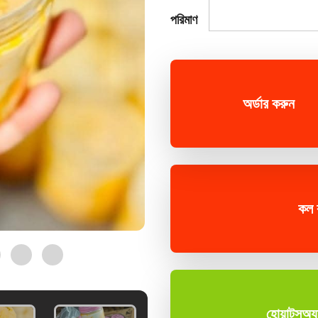
পরিমাণ
অর্ডার করুন
কল
হোয়াটসঅ্