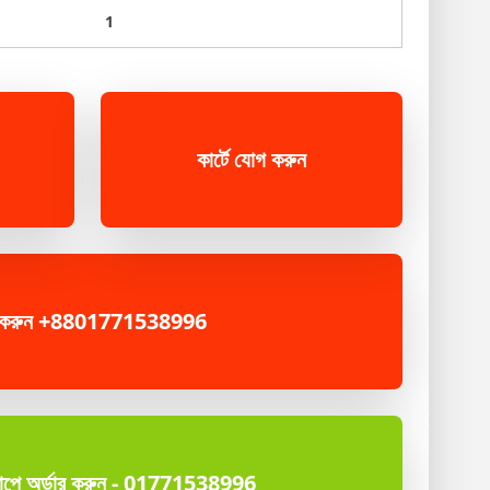
কার্টে যোগ করুন
 করুন +8801771538996
যাপে অর্ডার করুন - 01771538996