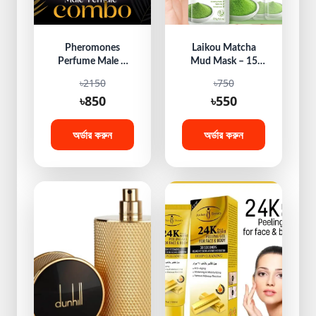
Pheromones
Laikou Matcha
Perfume Male &
Mud Mask – 15
Female Combo
Pcs (Full Course)
৳2150
৳750
Offer
৳850
৳550
অর্ডার করুন
অর্ডার করুন