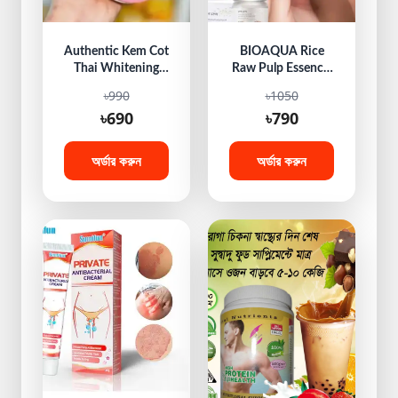
Authentic Kem Cot
BIOAQUA Rice
Thai Whitening
Raw Pulp Essence,
Body Cream
Liquid
৳990
৳1050
৳690
৳790
অর্ডার করুন
অর্ডার করুন