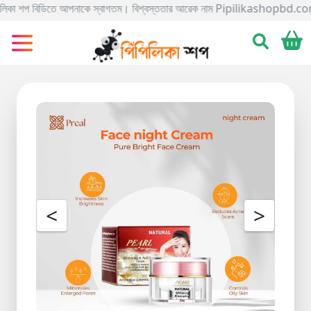
িডিতে আপনাকে স্বাগতম। বিশ্বস্ততার আরেক নাম Pipilikashopbd.com এখানে আপনি আসসাল
Categories
Gadgets
Electronics
Home
&
Living
Kids
&
Toy
<
>
Kitchen
&
Dining
Bracelete