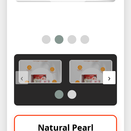
Health
&
Beauty
Skin
Care
Bracelete
With
Ring
অরজিনাল
‹
›
পাথরের
রিং
কালেকশন
অরজিনাল
পাথরের
রিং
কালেকশন
Natural Pearl
2