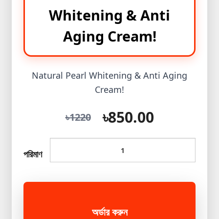
Whitening & Anti
Mini
Ips+Light
Aging Cream!
প্রিমিয়াম
পাথরের
আংটি
Natural Pearl Whitening & Anti Aging
New
Cream!
Product
Best
৳850.00
৳1220
product
Winter
Collection
পরিমাণ
Magic
Tissue
Shopzon
অর্ডার করুন