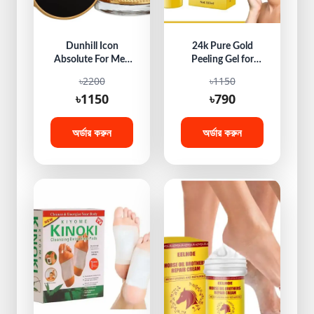
Dunhill Icon
24k Pure Gold
Absolute For Men
Peeling Gel for
Eau De Parfume
Face and Body
৳2200
৳1150
30ML
Whitening and
৳1150
৳790
Moisturizing Anti-
Wrinkle Soothing
100% Effective
অর্ডার করুন
অর্ডার করুন