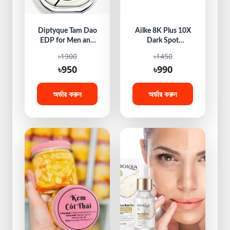
Diptyque Tam Dao
Ailke 8K Plus 10X
EDP for Men and
Dark Spot
Women 30 ML
Whitening Night
৳1900
৳1450
Cream
৳950
৳990
অর্ডার করুন
অর্ডার করুন