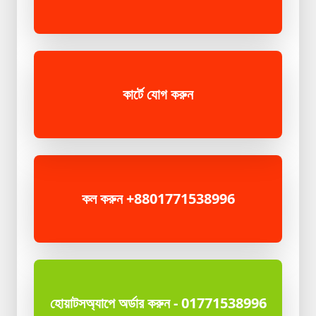
কার্টে যোগ করুন
কল করুন +8801771538996
হোয়াটসঅ্যাপে অর্ডার করুন - 01771538996