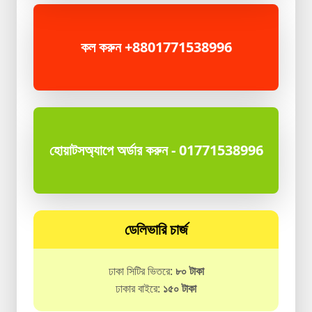
কল করুন +8801771538996
হোয়াটসঅ্যাপে অর্ডার করুন - 01771538996
ডেলিভারি চার্জ
ঢাকা সিটির ভিতরে:
৮০ টাকা
ঢাকার বাইরে:
১৫০ টাকা