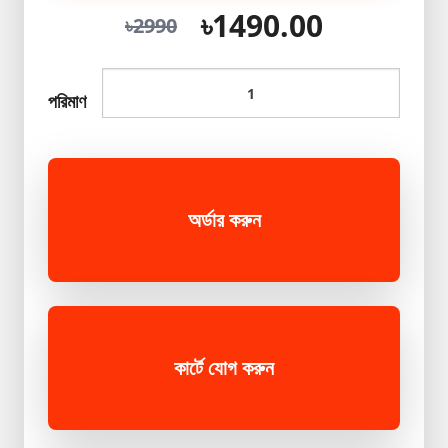
৳1490.00
Mini
৳2990
Ips+Light
প্রিমিয়াম
পরিমাণ
পাথরের
আংটি
New
Product
অর্ডার করুন
Best
product
Winter
Collection
Magic
কার্টে যোগ করুন
Tissue
Shopzon