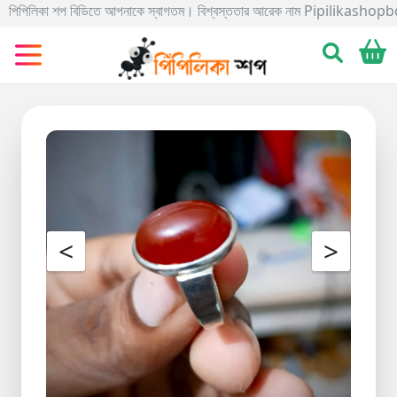
পিলিকা শপ বিডিতে আপনাকে স্বাগতম। বিশ্বস্ততার আরেক নাম Pipilikashopbd.com এখানে 
Categories
Gadgets
Electronics
Home
&
Living
Kids
<
>
&
Toy
Kitchen
&
Dining
Bracelete