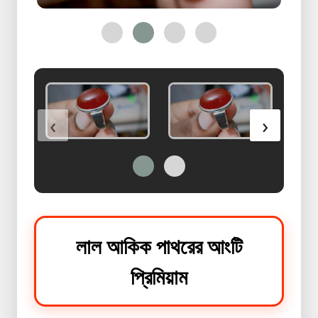
Health
&
Beauty
Skin
Care
Bracelete
‹
›
With
Ring
অরজিনাল
পাথরের
রিং
কালেকশন
লাল আকিক পাথরের আংটি
অরজিনাল
পাথরের
প্রিমিয়াম
রিং
কালেকশন
2