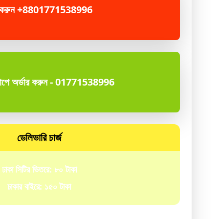
 করুন +8801771538996
যাপে অর্ডার করুন - 01771538996
ডেলিভারি চার্জ
ঢাকা সিটির ভিতরে:
৮০ টাকা
ঢাকার বাইরে:
১৫০ টাকা