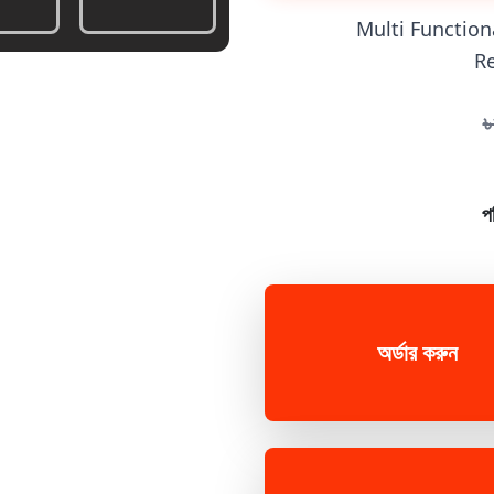
Multi Function
R
৳
প
অর্ডার করুন