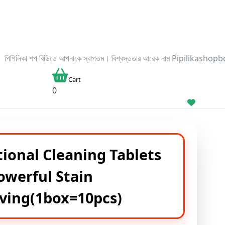
 আপনাকে স্বাগতম। বিশ্বস্ততার আরেক নাম Pipilikashopbd.com এখানে আপনি আসসালামু আ
Cart
0
ional Cleaning Tablets
owerful Stain
ing(1box=10pcs)