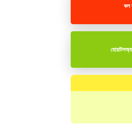
কল
হোয়াটসঅ্