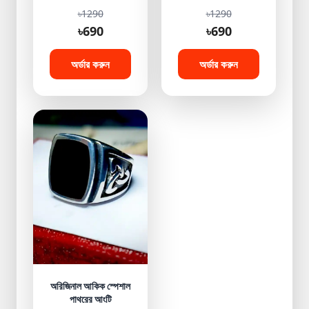
৳1290
৳1290
৳690
৳690
অর্ডার করুন
অর্ডার করুন
অরিজিনাল আকিক স্পেশাল
পাথরের আংটি