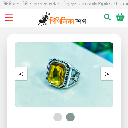
িলিকা শপ বিডিতে আপনাকে স্বাগতম। বিশ্বস্ততার আরেক নাম Pipilikashopbd.com এখানে আ
Categories
Gadgets
Electronics
Home
&
Living
<
>
Kids
&
Toy
Kitchen
&
Dining
Bracelete