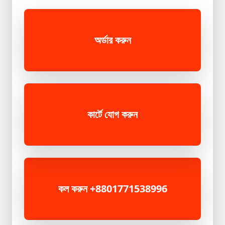
Mini
Ips+Light
অর্ডার করুন
প্রিমিয়াম
পাথরের
আংটি
New
Product
কার্টে যোগ করুন
Best
product
Winter
Collection
Magic
Tissue
কল করুন +8801771538996
Shopzon