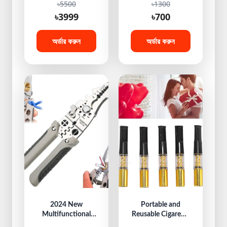
৳5500
৳1300
Trimmer for Men &
৳3999
৳700
Women ( 2 Pcs)
অর্ডার করুন
অর্ডার করুন
2024 New
Portable and
Multifunctional
Reusable Cigarette
25-In-1 Wire
Filter 5 Piece Set-