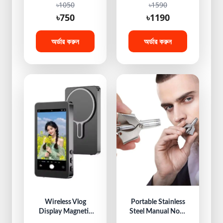
৳1050
৳1590
Waterproof HiFi
Locator,Long
৳750
৳1190
Stereo Noise
Standby,Portable
Reduction Earbuds
Magnet Install,
with Mics
Real-Time
অর্ডার করুন
অর্ডার করুন
Bluetooth Gaming
Positioning
Tracking Device
for Car, Truck,
Bicycle, Motorbike,
Scooter
Wireless Vlog
Portable Stainless
Display Magnetic
Steel Manual Nose
3.97-inch
and Ear Hair