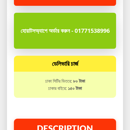
হোয়াটসঅ্যাপে অর্ডার করুন - 01771538996
ডেলিভারি চার্জ
ঢাকা সিটির ভিতরে:
৮০ টাকা
ঢাকার বাইরে:
১৫০ টাকা
DESCRIPTION