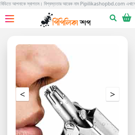
 আপনাকে স্বাগতম। বিশ্বস্ততার আরেক নাম Pipilikashopbd.com এখানে আপনি আসসালামু আল
Categories
Gadgets
Electronics
Home
&
Living
Kids
&
Toy
<
>
Kitchen
&
Dining
Bracelete