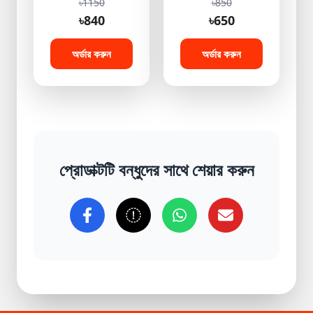
৳1150
৳850
Keyboard with
Game[Golden]
৳840
৳650
Mouse Game
Handle Android
Remote Control for
অর্ডার করুন
অর্ডার করুন
Smart TV, Android
TV Box, PC, HTPC,
IPTV, Media Player
প্রোডাক্টটি বন্ধুদের সাথে শেয়ার করুন