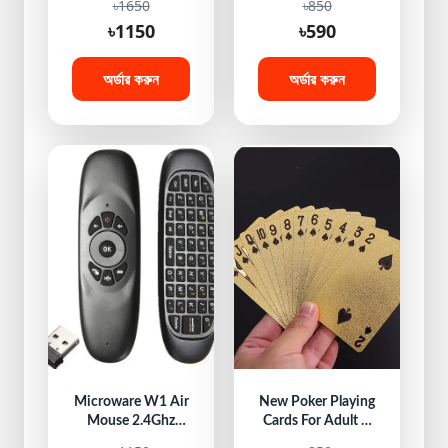
৳1650
৳850
Stripper Crimper
Reduces Tar and
৳1150
৳590
Cable Cutter Pliers,
Smoke for
Professional
Smokers
Electrical Wire
অর্ডার করুন
অর্ডার করুন
Stripping Tool, Self
Adjusting Wire
Stripper and Cutter
for Electrical Cable
Cutting, Crimping
Tool
Microware W1 Air
New Poker Playing
Mouse 2.4Ghz
Cards For Adult &
Wireless Mini
Man, Party