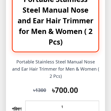
Mini
Steel Manual Nose
Ips+Light
and Ear Hair Trimmer
প্রিমিয়াম
পাথরের
for Men & Women ( 2
আংটি
Pcs)
New
Product
Best
Portable Stainless Steel Manual Nose
product
and Ear Hair Trimmer for Men & Women (
Winter
2 Pcs)
Collection
Magic
৳700.00
৳1300
Tissue
Shopzon
পরিমাণ