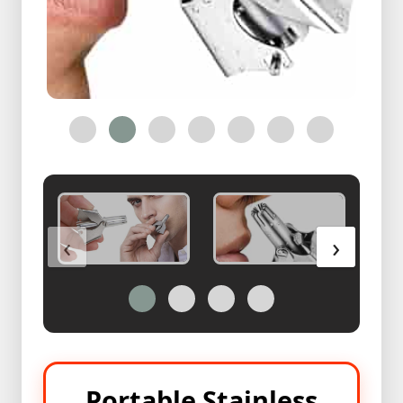
Health
&
Beauty
Skin
Care
Bracelete
With
Ring
অরজিনাল
পাথরের
‹
›
রিং
কালেকশন
অরজিনাল
পাথরের
রিং
কালেকশন
2
Portable Stainless