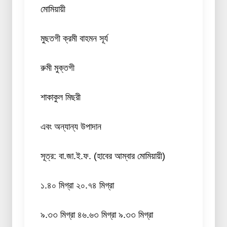
মোমিয়ায়ী
মুছতগী ক্রমী বাহমন সূর্য
রুমী মুক্তগী
শাকাকুল মিছরী
এবং অন্যান্য উপাদান
সূত্র: বা.জা.ই.ফ. (হাবের আম্বার মোমিয়ায়ী)
১.৪০ মিগ্রা ২০.৭৪ মিগ্রা
৯.৩৩ মিগ্রা ৪৬.৬৩ মিগ্রা ৯.৩৩ মিগ্রা