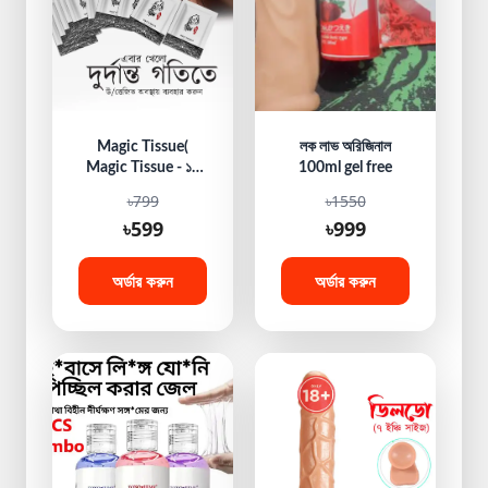
Magic Tissue(
লক লাভ অরিজিনাল
Magic Tissue - ১০
100ml gel free
পিস ১ প্যাকেট)
৳799
৳1550
৳599
৳999
অর্ডার করুন
অর্ডার করুন