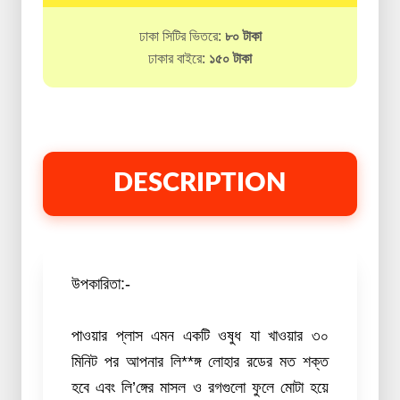
ঢাকা সিটির ভিতরে:
৮০ টাকা
ঢাকার বাইরে:
১৫০ টাকা
DESCRIPTION
উপকারিতা:-
পাওয়ার প্লাস এমন একটি ওষুধ যা খাওয়ার ৩০
মিনিট পর আপনার লি**ঙ্গ লোহার রডের মত শক্ত
হবে এবং লি’ঙ্গের মাসল ও রগগুলো ফুলে মোটা হয়ে