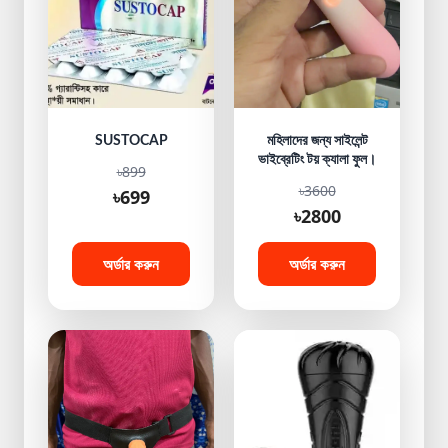
SUSTOCAP
মহিলাদের জন্য সাইলেন্ট
ভাইব্রেটিং টয় ক্যালা ফুল।
৳899
৳3600
৳699
৳2800
অর্ডার করুন
অর্ডার করুন