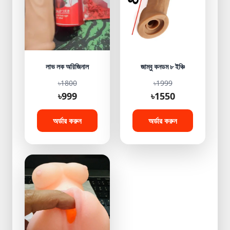
লাভ লক অরিজিনাল
জাম্বু কনডম ৮ ইঞ্চি
৳1800
৳1999
৳999
৳1550
অর্ডার করুন
অর্ডার করুন