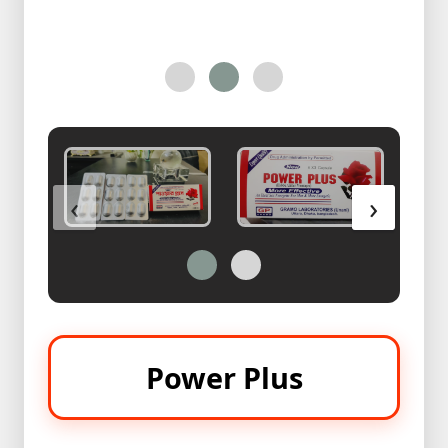
Health
&
Beauty
Skin
Care
Bracelete
With
‹
›
Ring
অরজিনাল
পাথরের
রিং
কালেকশন
অরজিনাল
পাথরের
Power Plus
রিং
কালেকশন
2