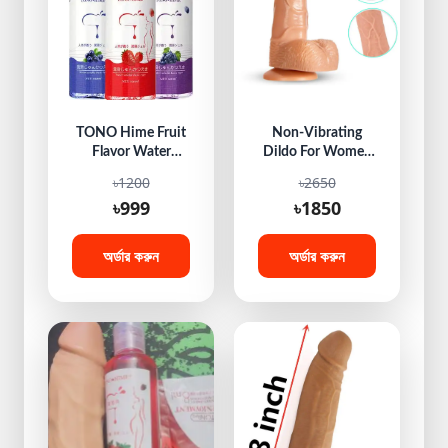
TONO Hime Fruit
Non-Vibrating
Flavor Water
Dildo For Women
Based Lubricant
7 inch
৳1200
৳2650
gel Combo 3 x
৳999
৳1850
100ml =300ml |
Strawberry| Grape
| Peach
অর্ডার করুন
অর্ডার করুন