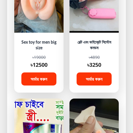
Sex toy for men big
বেল্ট এবং ভাইব্রেট সিস্টেম
size
কনডম
৳19000
৳4890
৳12500
৳3250
অর্ডার করুন
অর্ডার করুন