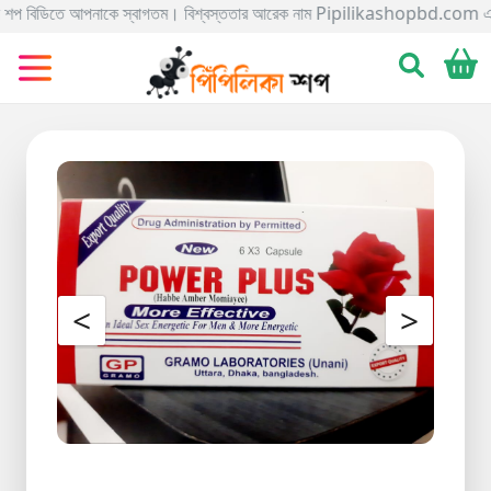
আপনাকে স্বাগতম। বিশ্বস্ততার আরেক নাম Pipilikashopbd.com এখানে আপনি আসসালামু আল
Categories
Gadgets
Electronics
Home
&
Living
Kids
&
<
>
Toy
Kitchen
&
Dining
Bracelete