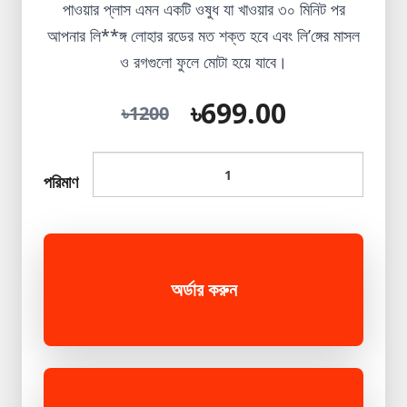
পাওয়ার প্লাস এমন একটি ওষুধ যা খাওয়ার ৩০ মিনিট পর
Mini
আপনার লি**ঙ্গ লোহার রডের মত শক্ত হবে এবং লি’ঙ্গের মাসল
Ips+Light
ও রগগুলো ফুলে মোটা হয়ে যাবে।
প্রিমিয়াম
পাথরের
৳699.00
৳1200
আংটি
New
Product
পরিমাণ
Best
product
Winter
Collection
অর্ডার করুন
Magic
Tissue
Shopzon