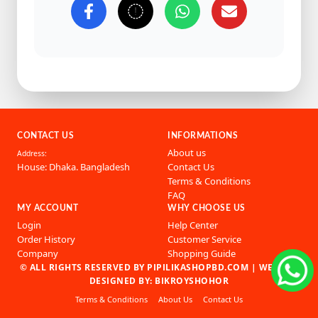
CONTACT US
INFORMATIONS
About us
Address:
House: Dhaka. Bangladesh
Contact Us
Terms & Conditions
FAQ
MY ACCOUNT
WHY CHOOSE US
Login
Help Center
Order History
Customer Service
Company
Shopping Guide
© ALL RIGHTS RESERVED BY PIPILIKASHOPBD.COM |
WEBSITE
DESIGNED BY: BIKROYSHOHOR
Terms & Conditions
About Us
Contact Us