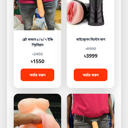
বেল্ট কনডম ৫/৬/৭ ইঞ্চি
ভাইব্রেশন সিস্টেম কাপ
প্রিমিয়াম
৳6500
৳2450
৳3999
৳1550
অর্ডার করুন
অর্ডার করুন