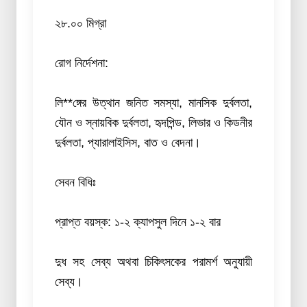
২৮.০০ মিগ্রা
রোগ নির্দেশনা:
লি**ঙ্গের উত্থান জনিত সমস্যা, মানসিক দুর্বলতা,
যৌন ও স্নায়বিক দুর্বলতা, হৃদপিন্ড, লিভার ও কিডনীর
দুর্বলতা, প্যারালাইসিস, বাত ও বেদনা।
সেবন বিধিঃ
প্রাপ্ত বয়স্ক: ১-২ ক্যাপসুল দিনে ১-২ বার
দুধ সহ সেব্য অথবা চিকিৎসকের পরামর্শ অনুযায়ী
সেব্য।